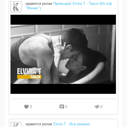
нравится ролик
Премьера! Elvira T - Такси (Из к/ф
"Жених")
0
0
0
нравится ролик
Elvira T - Все решено