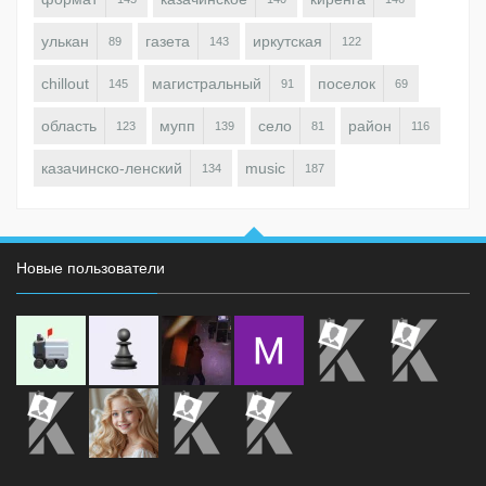
улькан
газета
иркутская
89
143
122
chillout
магистральный
поселок
145
91
69
область
мупп
село
район
123
139
81
116
казачинско-ленский
music
134
187
Новые пользователи