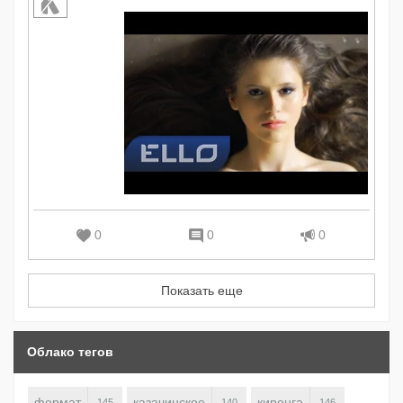
0
0
0
Показать еще
Облако тегов
формат
казачинское
киренга
145
140
146