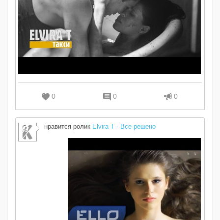
0
0
0
нравится ролик
Elvira T - Все решено