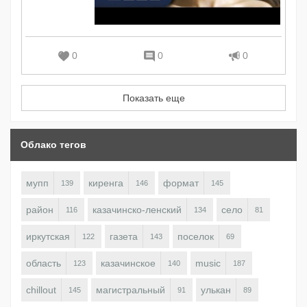
0
0
0
Показать еще
Облако тегов
мупп
киренга
формат
139
146
145
район
казачинско-ленский
село
116
134
81
иркутская
газета
поселок
122
143
69
область
казачинское
music
123
140
187
chillout
магистральный
улькан
145
91
89