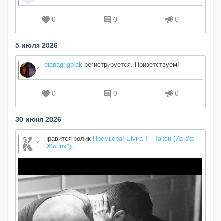
0
0
0
5 июля 2026
dianagrigorak
регистрируется. Приветствуем!
0
0
0
30 июня 2026
нравится ролик
Премьера! Elvira T - Такси (Из к/ф
"Жених")