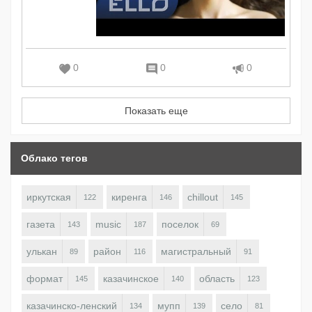
0
0
0
Показать еще
Облако тегов
иркутская
киренга
chillout
122
146
145
газета
music
поселок
143
187
69
улькан
район
магистральный
89
116
91
формат
казачинское
область
145
140
123
казачинско-ленский
мупп
село
134
139
81