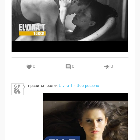
0
0
0
нравится ролик
Elvira T - Все решено