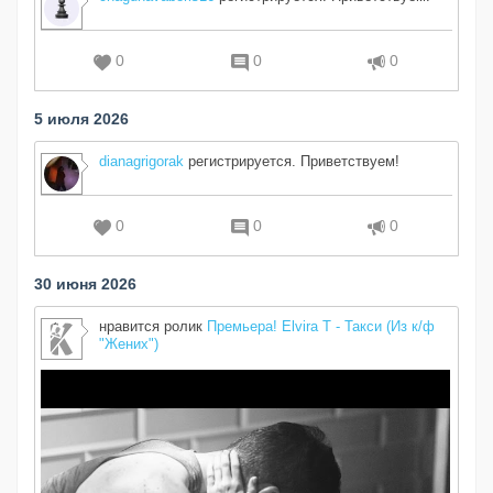
0
0
0
5 июля 2026
dianagrigorak
регистрируется. Приветствуем!
0
0
0
30 июня 2026
нравится ролик
Премьера! Elvira T - Такси (Из к/ф
"Жених")