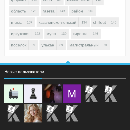
область
газета
район
123
143
116
music
казачинско-ленский
chillout
187
134
145
иркутская
мупп
киренга
122
139
146
поселок
улькан
магистральный
69
89
91
Новые пользователи