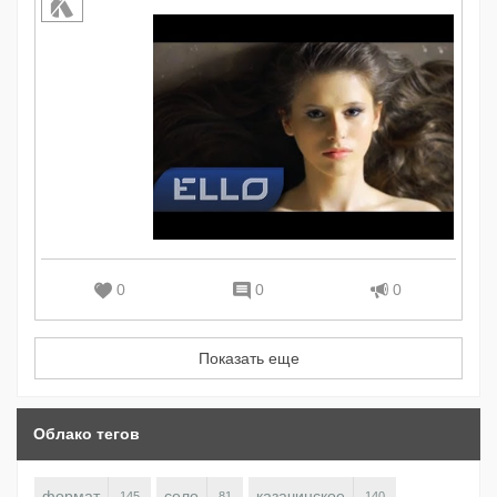
0
0
0
Показать еще
Облако тегов
формат
село
казачинское
145
81
140