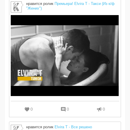
нравится ролик
Премьера! Elvira T - Такси (Из к/ф
"Жених")
0
0
0
нравится ролик
Elvira T - Все решено