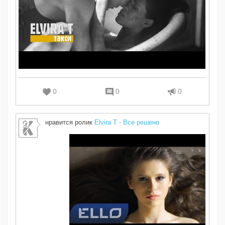
0
0
0
нравится ролик
Elvira T - Все решено