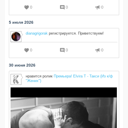
0
0
0
5 июля 2026
dianagrigorak
регистрируется. Приветствуем!
0
0
0
30 июня 2026
нравится ролик
Премьера! Elvira T - Такси (Из к/ф
"Жених")