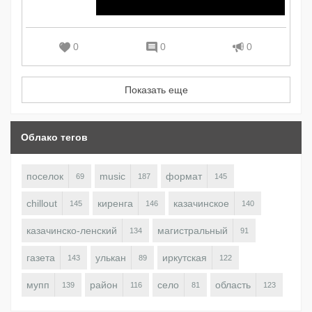
0
0
0
Показать еще
Облако тегов
поселок
music
формат
69
187
145
chillout
киренга
казачинское
145
146
140
казачинско-ленский
магистральный
134
91
газета
улькан
иркутская
143
89
122
мупп
район
село
область
139
116
81
123