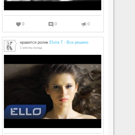
0
0
0
нравится ролик
Elvira T - Все решено
1 месяц назад