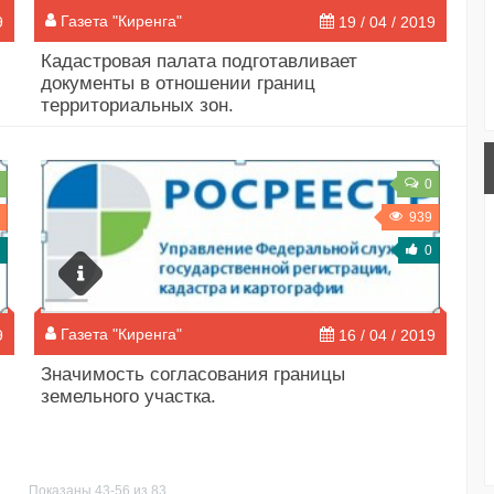
Газета "Киренга"
9
19 / 04 / 2019
​Кадастровая палата подготавливает
документы в отношении границ
территориальных зон.
0
939
0
Газета "Киренга"
9
16 / 04 / 2019
​Значимость согласования границы
земельного участка.
Показаны 43-56 из 83