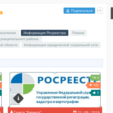
Подписаться
0
RSS
аселения.
Информация Росреестра
Разное
униципального района.
ой области
Информация юридической социальной сети
0
935
0
Газета "Киренга"
9
21 / 05 / 2019