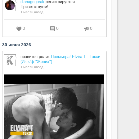
dianagrigorak
регистрируется.
Приветствуем!
1 месяц назад
0
0
0
30 июня 2026
нравится ролик
Премьера! Elvira T - Такси
(Из к/ф "Жених")
1 месяц назад