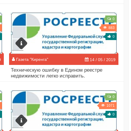
0
883
0
Газета "Киренга"
9
14 / 05 / 2019
Техническую ошибку в Едином реестре
недвижимости легко исправить.
0
1071
0