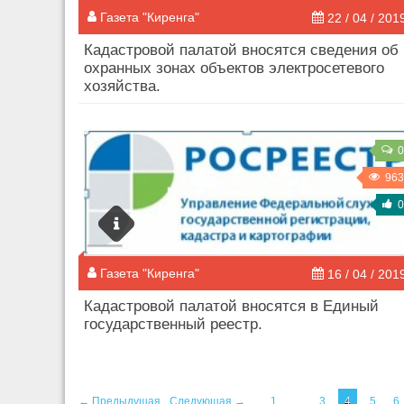
Газета "Киренга"
22 / 04 / 201
​Кадастровой палатой вносятся сведения об
охранных зонах объектов электросетевого
хозяйства.
0
963
0
Газета "Киренга"
16 / 04 / 201
Кадастровой палатой вносятся в Единый
государственный реестр.
← Предыдущая
Следующая →
1
...
3
4
5
6