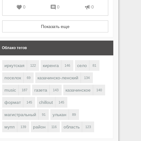
0
0
0
Показать еще
Облако тегов
иркутская
киренга
село
122
146
81
поселок
казачинско-ленский
69
134
music
газета
казачинское
187
143
140
формат
chillout
145
145
магистральный
улькан
91
89
мупп
район
область
139
116
123