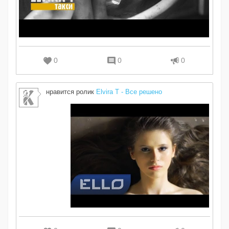
0
0
0
нравится ролик
Elvira T - Все решено