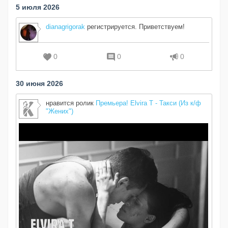
5 июля 2026
dianagrigorak
регистрируется. Приветствуем!
0
0
0
30 июня 2026
нравится ролик
Премьера! Elvira T - Такси (Из к/ф
"Жених")