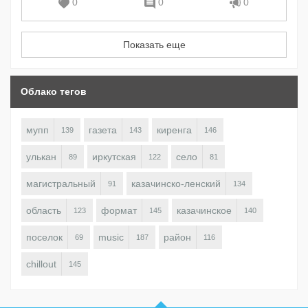
0
0
0
Показать еще
Облако тегов
мупп
газета
киренга
139
143
146
улькан
иркутская
село
89
122
81
магистральный
казачинско-ленский
91
134
область
формат
казачинское
123
145
140
поселок
music
район
69
187
116
chillout
145