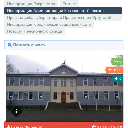
Информация Росреестра
Разное
Информация Администрации Казачинско-Ленского
муниципального района.
Пресс-служба Губернатора и Правительства Иркутской
области
Информация юридической социальной сети
Новости Пенсионного фонда
Показать фильтр
0
1000
0
Газета "Киренга"
21 / 03 / 2019