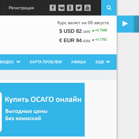
Регистрация
►
Курс валют на 08 августа
▲+0.7588
$ USD 82
.
1665
▲+0.7781
€ EUR 94
.
8366
ВИДЕО
КАРТА ПРОБЛЕМ
АФИША
ЕЩЕ