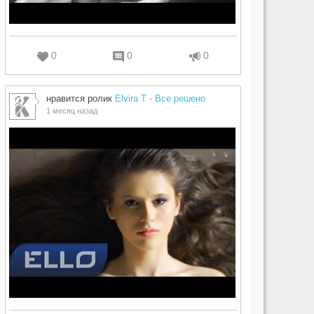
0
0
0
нравится ролик
Elvira T - Все решено
1 месяц назад