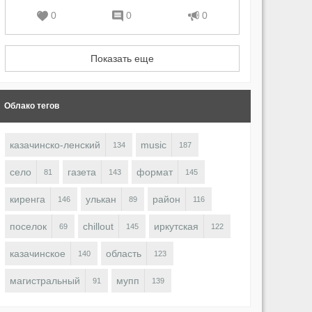
0
0
0
Показать еще
Облако тегов
казачинско-ленский
music
134
187
село
газета
формат
81
143
145
киренга
улькан
район
146
89
116
поселок
chillout
иркутская
69
145
122
казачинское
область
140
123
магистральный
мупп
91
139