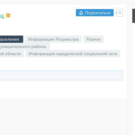
Подписаться
0
яц
RSS
аселения.
Информация Росреестра
Разное
униципального района.
ой области
Информация юридической социальной сети