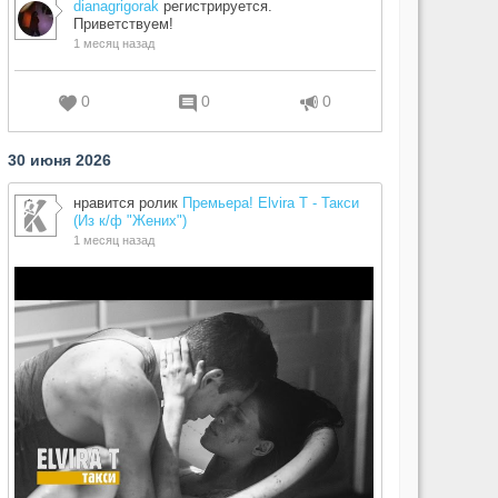
dianagrigorak
регистрируется.
Приветствуем!
1 месяц назад
0
0
0
30 июня 2026
нравится ролик
Премьера! Elvira T - Такси
(Из к/ф "Жених")
1 месяц назад