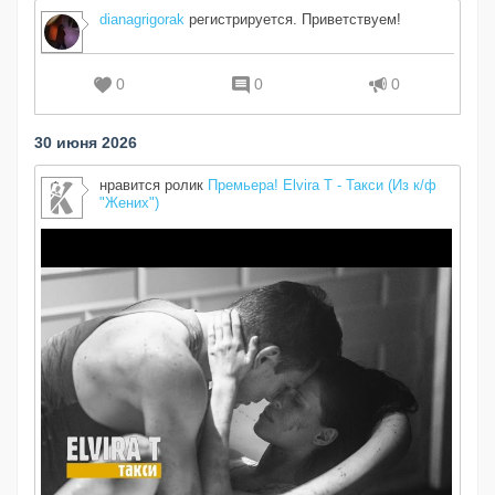
dianagrigorak
регистрируется. Приветствуем!
0
0
0
30 июня 2026
нравится ролик
Премьера! Elvira T - Такси (Из к/ф
"Жених")