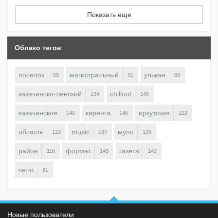
Показать еще
Облако тегов
поселок
магистральный
улькан
69
91
89
казачинско-ленский
chillout
134
145
казачинское
киренга
иркутская
140
146
122
область
music
мупп
123
187
139
район
формат
газета
116
145
143
село
81
Новые пользователи