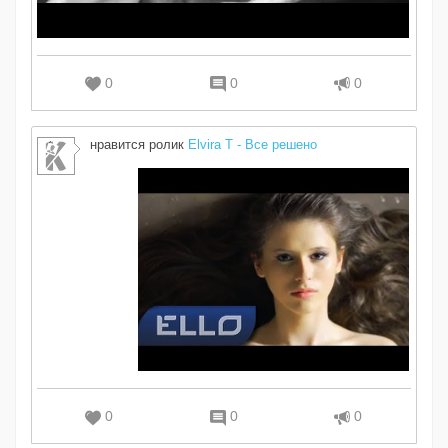
0
0
0
нравится ролик
Elvira T - Все решено
0
0
0