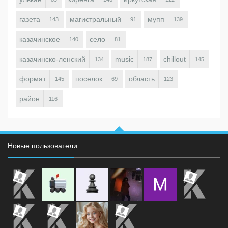
газета
магистральный
мупп
143
91
139
казачинское
село
140
81
казачинско-ленский
music
chillout
134
187
145
формат
поселок
область
145
69
123
район
116
Новые пользователи