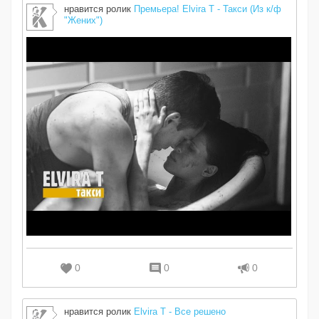
нравится ролик
Премьера! Elvira T - Такси (Из к/ф
"Жених")
0
0
0
нравится ролик
Elvira T - Все решено