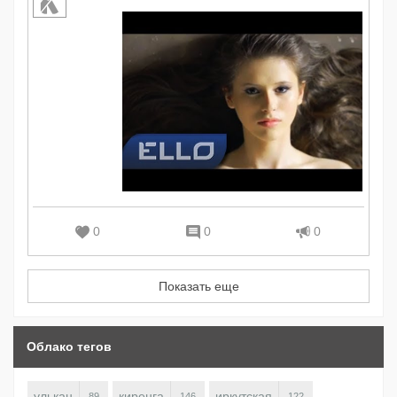
0
0
0
Показать еще
Облако тегов
улькан
киренга
иркутская
89
146
122