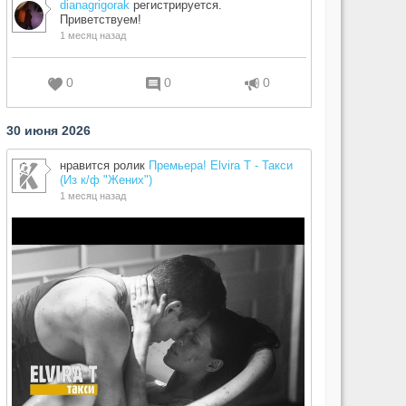
dianagrigorak
регистрируется.
Приветствуем!
1 месяц назад
0
0
0
30 июня 2026
нравится ролик
Премьера! Elvira T - Такси
(Из к/ф "Жених")
1 месяц назад