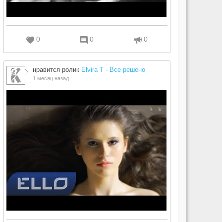
0
0
0
нравится ролик
Elvira T - Все решено
1 месяц назад