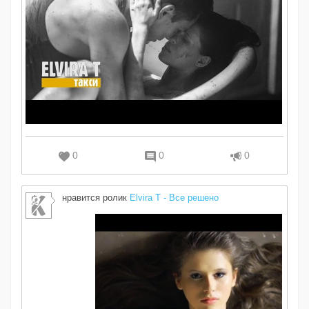
0
0
0
нравится ролик
Elvira T - Все решено