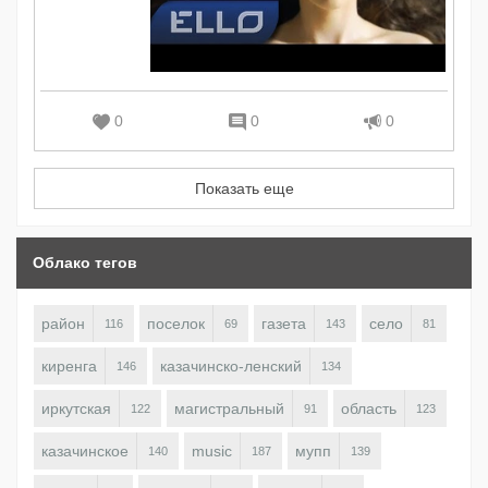
0
0
0
Показать еще
Облако тегов
район
поселок
газета
село
116
69
143
81
киренга
казачинско-ленский
146
134
иркутская
магистральный
область
122
91
123
казачинское
music
мупп
140
187
139