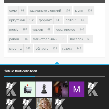
село
казачинско-ленский
мупп
81
134
139
иркутская
формат
chillout
122
145
145
music
улькан
казачинское
187
89
140
район
магистральный
поселок
116
91
69
киренга
область
газета
146
123
143
Новые пользователи