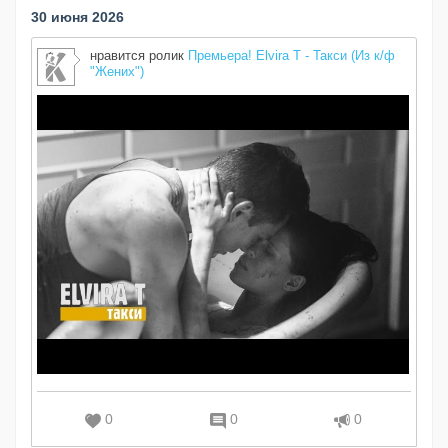
30 июня 2026
нравится ролик
Премьера! Elvira T - Такси (Из к/ф
"Жених")
0
0
0