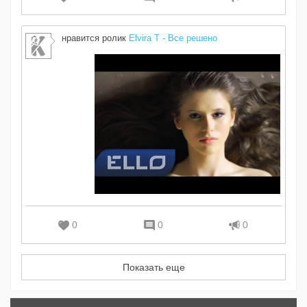
нравится ролик
Elvira T - Все решено
0
0
0
Показать еще