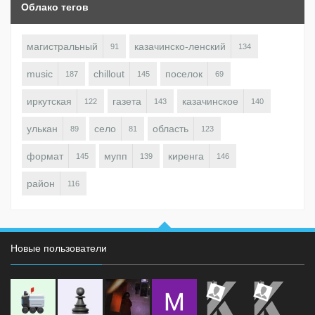
Облако тегов
магистральный
казачинско-ленский
91
134
music
chillout
поселок
187
145
69
иркутская
газета
казачинское
122
143
140
улькан
село
область
89
81
123
формат
мупп
киренга
145
139
146
район
116
Новые пользователи