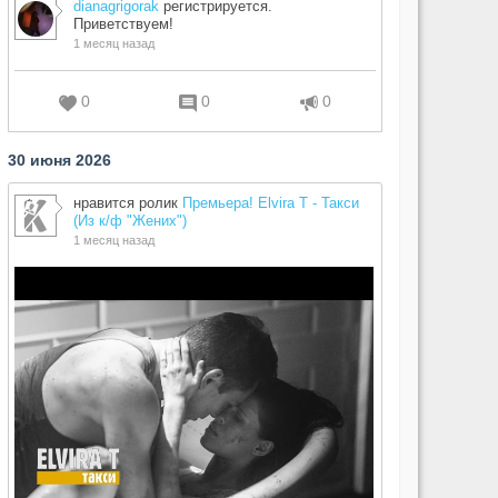
dianagrigorak
регистрируется.
Приветствуем!
1 месяц назад
0
0
0
30 июня 2026
нравится ролик
Премьера! Elvira T - Такси
(Из к/ф "Жених")
1 месяц назад