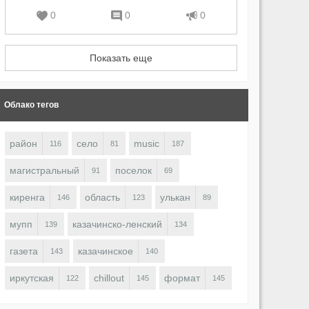
0
0
0
Показать еще
Облако тегов
район
село
music
116
81
187
магистральный
поселок
91
69
киренга
область
улькан
146
123
89
мупп
казачинско-ленский
139
134
газета
казачинское
143
140
иркутская
chillout
формат
122
145
145