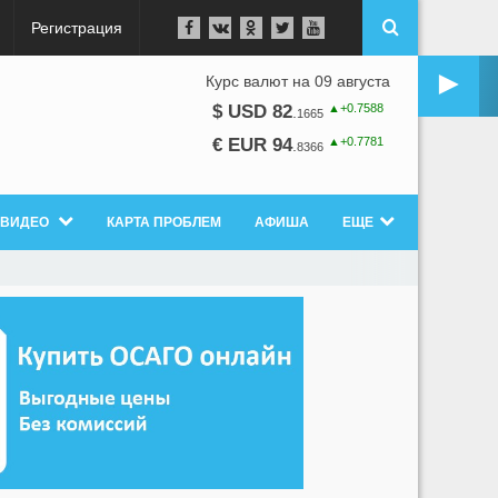
Регистрация
►
Курс валют на 09 августа
▲+0.7588
$ USD 82
.
1665
▲+0.7781
€ EUR 94
.
8366
ВИДЕО
КАРТА ПРОБЛЕМ
АФИША
ЕЩЕ