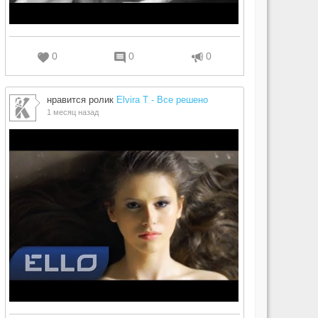
0
0
0
нравится ролик
Elvira T - Все решено
1 месяц назад