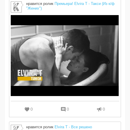
нравится ролик
Премьера! Elvira T - Такси (Из к/ф
"Жених")
0
0
0
нравится ролик
Elvira T - Все решено