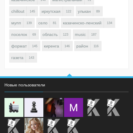
chillout
иркутская
улькан
145
122
89
мупп
село
казачинско-ленский
139
81
134
поселок
область
music
69
123
187
формат
киренга
район
145
146
116
газета
143
Новые пользователи