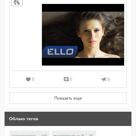
0
0
0
Показать еще
Облако тегов
казачинское
магистральный
140
91