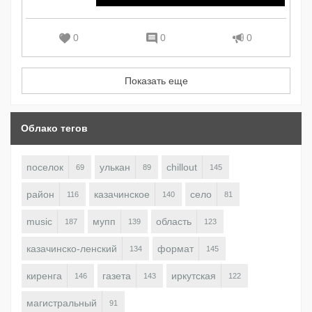
0
0
0
Показать еще
Облако тегов
поселок
улькан
chillout
69
89
145
район
казачинское
село
116
140
81
music
мупп
область
187
139
123
казачинско-ленский
формат
134
145
киренга
газета
иркутская
146
143
122
магистральный
91