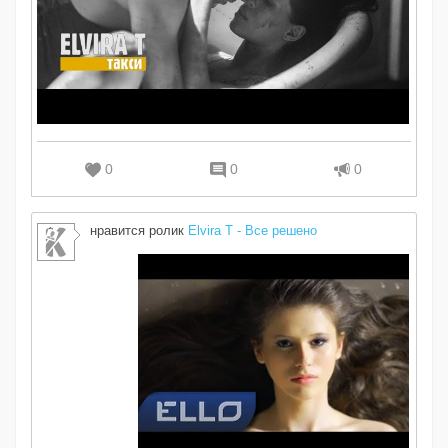
0
0
0
нравится ролик
Elvira T - Все решено