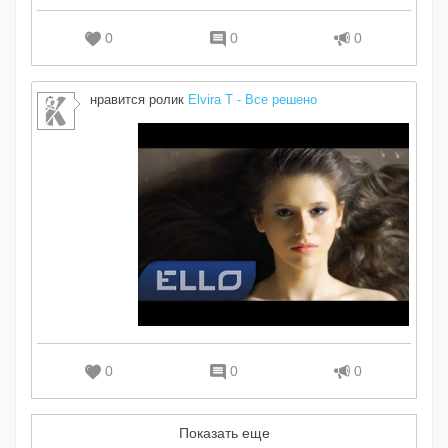
0
0
0
нравится ролик
Elvira T - Все решено
0
0
0
Показать еще