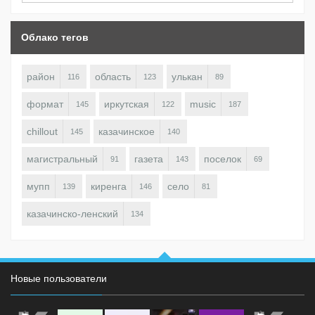
Облако тегов
район
область
улькан
116
123
89
формат
иркутская
music
145
122
187
chillout
казачинское
145
140
магистральный
газета
поселок
91
143
69
мупп
киренга
село
139
146
81
казачинско-ленский
134
Новые пользователи