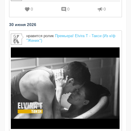
0
0
0
30 июня 2026
нравится ролик
Премьера! Elvira T - Такси (Из к/ф
"Жених")