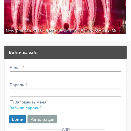
New Year Mix 2018 - Best of EDM Party Electro & House Music для kirenga-smi.ru
We wish you Merry Christmas & a Happy New Year 2018 with this
special EDM Mix! ● Subscribe: | ● Facebook: ● Spotify: ● Follow Our
Copyright Free Label: ● Video Footage from New Horizons Festival
2017 Grab your Tickets for 2018: Facebook: ● ...
Войти на сайт
E-mail
Пароль
Запомнить меня
Забыли пароль?
Войти
Регистрация
ИЛИ