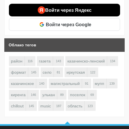
Я
Войти через Яндекс
Войти через Google
Облако тегов
район
газета
казачинско-ленский
116
143
134
формат
село
иркутская
145
81
122
казачинское
магистральный
мупп
140
91
139
киренга
улькан
поселок
146
89
69
chillout
music
область
145
187
123