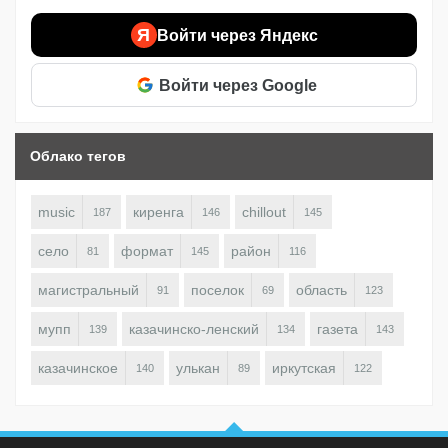
Я
Войти через Яндекс
Войти через Google
Облако тегов
music
киренга
chillout
187
146
145
село
формат
район
81
145
116
магистральный
поселок
область
91
69
123
мупп
казачинско-ленский
газета
139
134
143
казачинское
улькан
иркутская
140
89
122