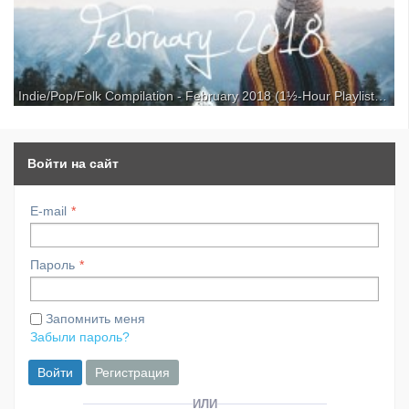
Indie/Pop/Folk Compilation - February 2018 (1½-Hour Playlist) для kirenga-smi.ru
Discover the best new indie, pop & folk music in our February
compilation! Tracklist & download below… LISTEN ON SPOTIFY: »
Subscribe to be the first to hear the best new independent music! ✉
Please contact if you’d like your music to be fe...
Войти на сайт
E-mail
Пароль
Запомнить меня
Забыли пароль?
Войти
Регистрация
ИЛИ