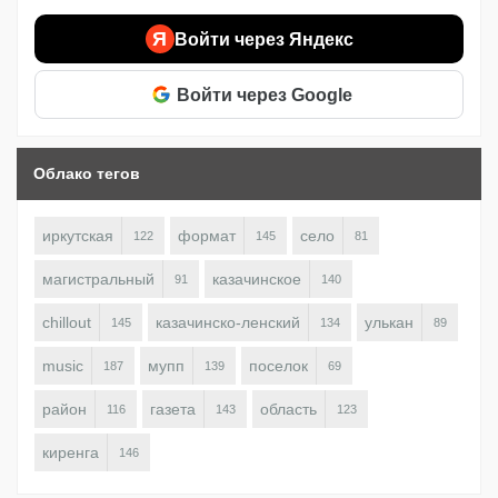
Я
Войти через Яндекс
Войти через Google
Облако тегов
иркутская
формат
село
122
145
81
магистральный
казачинское
91
140
chillout
казачинско-ленский
улькан
145
134
89
music
мупп
поселок
187
139
69
район
газета
область
116
143
123
киренга
146