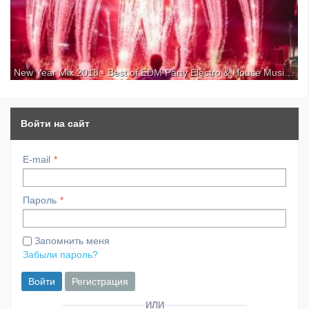
New Year Mix 2018 - Best of EDM Party Electro & House Music для kirenga-smi.ru
We wish you Merry Christmas & a Happy New Year 2018 with this
special EDM Mix! ● Subscribe: | ● Facebook: ● Spotify: ● Follow Our
Copyright Free Label: ● Video Footage from New Horizons Festival
2017 Grab your Tickets for 2018: Facebook: ● ...
Войти на сайт
E-mail
Пароль
Запомнить меня
Забыли пароль?
Войти
Регистрация
ИЛИ