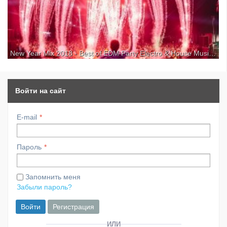
New Year Mix 2018 - Best of EDM Party Electro & House Music для kirenga-smi.ru
We wish you Merry Christmas & a Happy New Year 2018 with this
special EDM Mix! ● Subscribe: | ● Facebook: ● Spotify: ● Follow Our
Copyright Free Label: ● Video Footage from New Horizons Festival
2017 Grab your Tickets for 2018: Facebook: ● ...
Войти на сайт
E-mail
Пароль
Запомнить меня
Забыли пароль?
Войти
Регистрация
ИЛИ