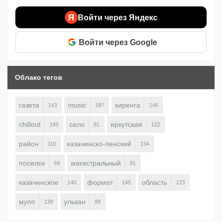
Я
Войти через Яндекс
Войти через Google
Облако тегов
газета
music
киренга
143
187
146
chillout
село
иркутская
145
81
122
район
казачинско-ленский
116
134
поселок
магистральный
69
91
казачинское
формат
область
140
145
123
мупп
улькан
139
89