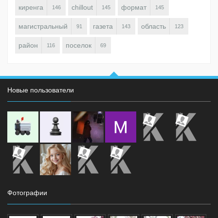
киренга
chillout
формат
146
145
145
магистральный
газета
область
91
143
123
район
поселок
116
69
Новые пользователи
Фотографии