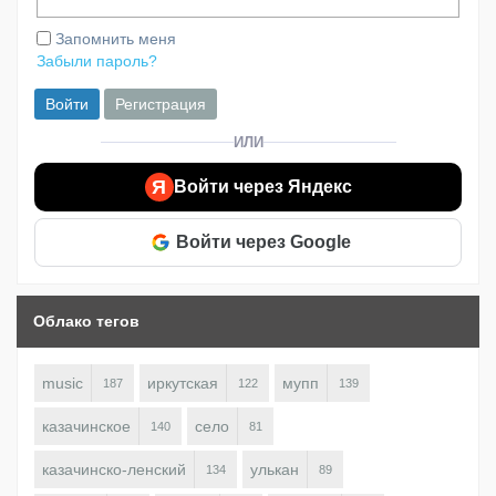
Запомнить меня
Забыли пароль?
Войти
Регистрация
ИЛИ
Я
Войти через Яндекс
Войти через Google
Облако тегов
music
иркутская
мупп
187
122
139
казачинское
село
140
81
казачинско-ленский
улькан
134
89