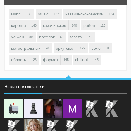
мупп
music
казачинско-ленский
139
187
134
киренга
казачинское
район
146
140
116
улькан
поселок
газета
89
69
143
магистральный
иркутская
село
91
122
81
область
формат
chillout
123
145
145
Новые пользователи