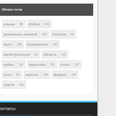
Облако тегов
улькан
chillout
89
145
казачинско-ленский
поселок
134
69
мупп
казачинское
139
140
магистральный
область
91
123
район
иркутская
music
116
122
187
село
киренга
формат
81
146
145
газета
143
онтакты