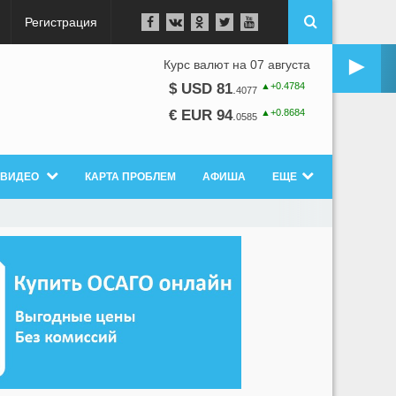
Регистрация
►
Курс валют на 07 августа
▲+0.4784
$ USD 81
.
4077
▲+0.8684
€ EUR 94
.
0585
ВИДЕО
КАРТА ПРОБЛЕМ
АФИША
ЕЩЕ