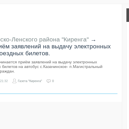
ско-Ленского района "Киренга"
→
иём заявлений на выдачу электронных
оездных билетов.
ачинается приём заявлений на выдачу электронных
 билетов на автобус с.Казачинское- п.Магистральный
граждан.
21:32
Газета "Киренга"
0