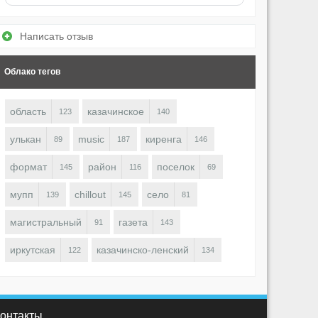
Написать отзыв
Облако тегов
область
казачинское
123
140
улькан
music
киренга
89
187
146
формат
район
поселок
145
116
69
мупп
chillout
село
139
145
81
магистральный
газета
91
143
иркутская
казачинско-ленский
122
134
онтакты