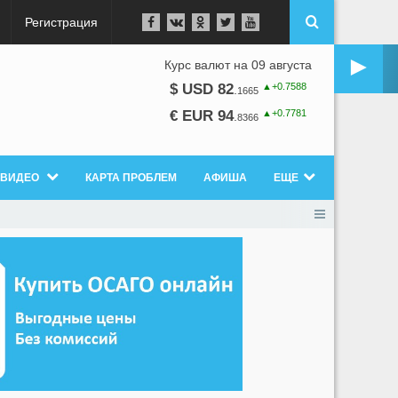
Регистрация
►
Курс валют на 09 августа
▲+0.7588
$ USD 82
.
1665
▲+0.7781
€ EUR 94
.
8366
ВИДЕО
КАРТА ПРОБЛЕМ
АФИША
ЕЩЕ