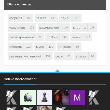
Облако тегов
формат
газета
район
145
143
116
иркутская
казачинское
киренга
122
140
146
магистральный
chillout
music
91
145
187
область
мупп
поселок
123
139
69
казачинско-ленский
село
улькан
134
81
89
Новые пользователи