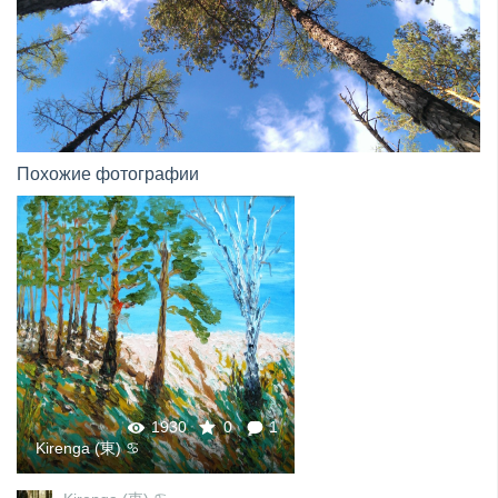
Похожие фотографии
1930
0
1
Kirenga (東) ♋