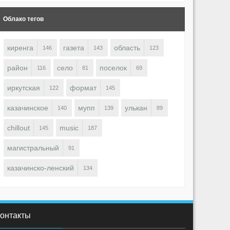
Облако тегов
киренга
газета
область
146
143
123
район
село
поселок
116
81
69
иркутская
формат
122
145
Kirenga (東) ♋
Kirenga 
1414
0
0
казачинское
мупп
улькан
140
139
89
chillout
music
145
187
магистральный
91
казачинско-ленский
134
онтакты