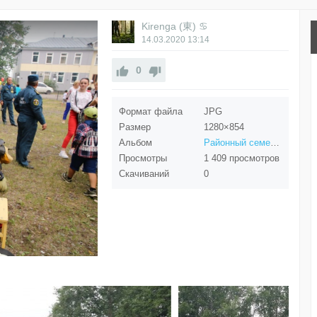
Kirenga (東) ♋
14.03.2020
13:14
0
Формат файла
JPG
Размер
1280×854
Альбом
Районный семейный праздник «Безопасное детство» в селе Казачинское
Просмотры
1 409 просмотров
Скачиваний
0