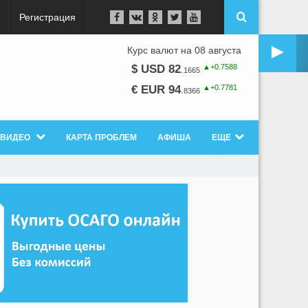
Регистрация
►
Курс валют на 08 августа
▲+0.7588
$ USD 82
.
1665
▲+0.7781
€ EUR 94
.
8366
ВИДЕО
КАРТА ПРОБЛЕМ
АФИША
ЕЩЕ