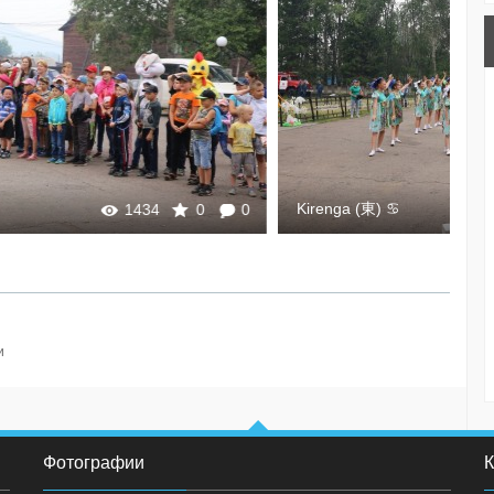
Kirenga (東) ♋
0
1522
0
0
и
Фотографии
К