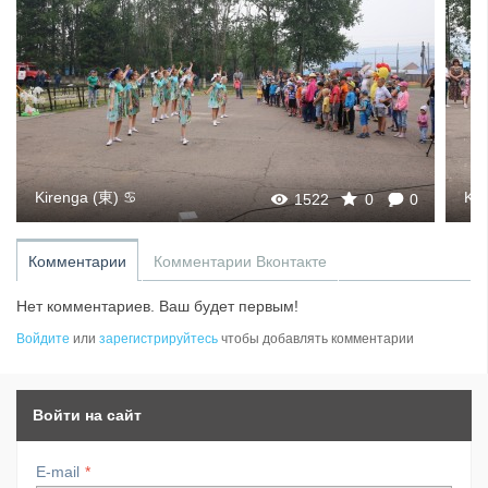
Kirenga (東) ♋
Kir
1522
0
0
Комментарии
Комментарии Вконтакте
Нет комментариев. Ваш будет первым!
Войдите
или
зарегистрируйтесь
чтобы добавлять комментарии
Войти на сайт
E-mail