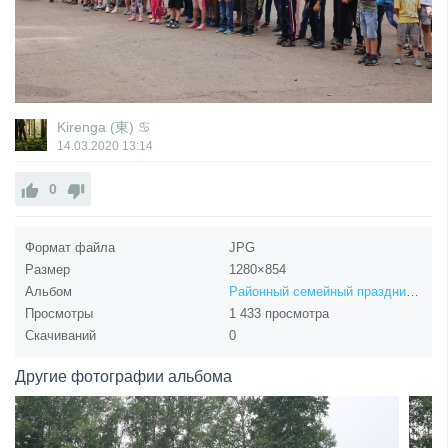
Kirenga (東) ♋
14.03.2020
13:14
0
Формат файла
JPG
Размер
1280×854
Альбом
Районный семейный праздник «Безопасное детство» в селе Казачинское
Просмотры
1 433 просмотра
Скачиваний
0
Другие фотографии альбома