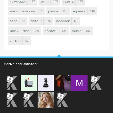
иркутская
мупп
газета
122
139
143
магистральный
район
киренга
91
116
146
село
chillout
поселок
81
145
69
казачинское
область
music
140
123
187
улькан
89
Новые пользователи