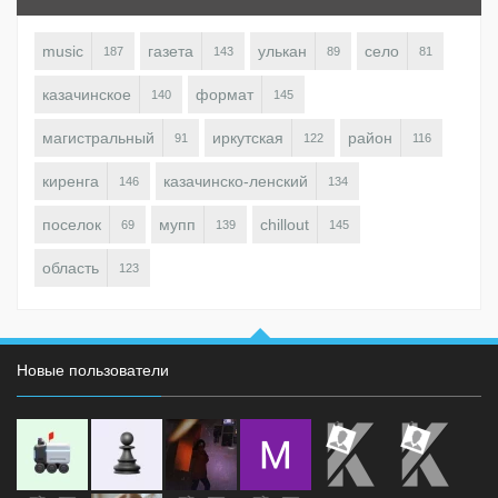
music
газета
улькан
село
187
143
89
81
казачинское
формат
140
145
магистральный
иркутская
район
91
122
116
киренга
казачинско-ленский
146
134
поселок
мупп
chillout
69
139
145
область
123
Новые пользователи