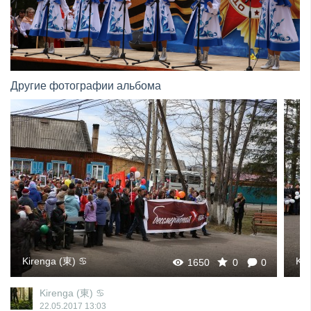
Другие фотографии альбома
Kirenga (東) ♋
Kir
1650
0
0
Kirenga (東) ♋
22.05.2017
13:03