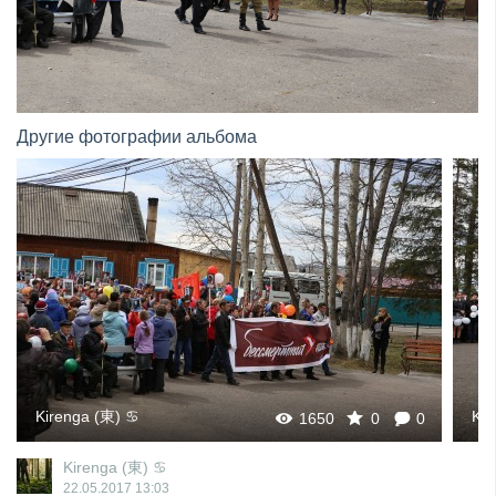
Другие фотографии альбома
Kirenga (東) ♋
Kir
1650
0
0
Kirenga (東) ♋
22.05.2017
13:03