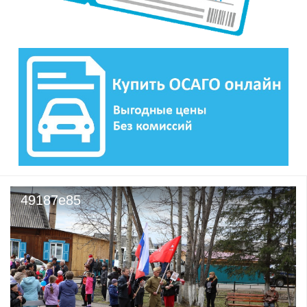
49187e85