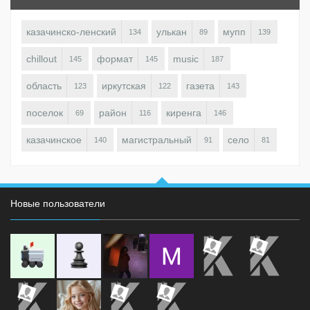
казачинско-ленский
улькан
мупп
134
89
139
chillout
формат
music
145
145
187
область
иркутская
газета
123
122
143
поселок
район
киренга
69
116
146
казачинское
магистральный
село
140
91
81
Новые пользователи