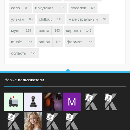
село
иркутская
поселок
81
122
69
улькан
chillout
магистральный
89
145
91
мупп
газета
киренга
139
143
146
music
район
формат
187
116
145
область
123
Новые пользователи