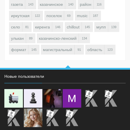
газета
казачинское
район
143
140
116
иркутская
поселок
music
122
69
187
село
киренга
chillout
мупп
81
146
145
139
улькан
казачинско-ленский
89
134
формат
магистральный
область
145
91
123
Новые пользователи