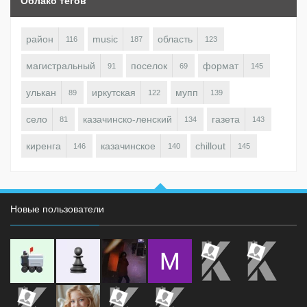
Облако тегов
район
music
область
116
187
123
магистральный
поселок
формат
91
69
145
улькан
иркутская
мупп
89
122
139
село
казачинско-ленский
газета
81
134
143
киренга
казачинское
chillout
146
140
145
Новые пользователи