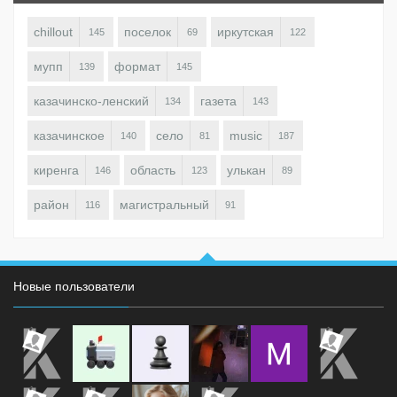
chillout
поселок
иркутская
145
69
122
мупп
формат
139
145
казачинско-ленский
газета
134
143
казачинское
село
music
140
81
187
киренга
область
улькан
146
123
89
район
магистральный
116
91
Новые пользователи