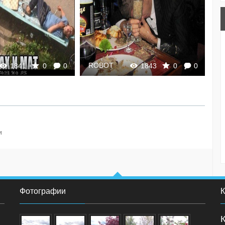
ROBOT
R
1841
0
0
1843
0
0
и
Фотографии
К