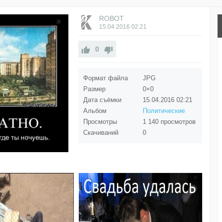
ROBOT
15.04.2016
02:21
0
Формат файла
JPG
Размер
0×0
Дата съёмки
15.04.2016
02:21
Альбом
Политические
Просмотры
1 140 просмотров
Скачиваний
0