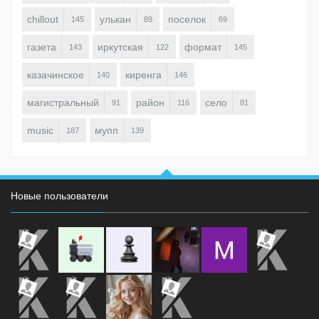
chillout
улькан
поселок
145
89
69
газета
иркутская
формат
143
122
145
казачинское
киренга
140
146
магистральный
район
село
91
116
81
music
мупп
187
139
Новые пользователи