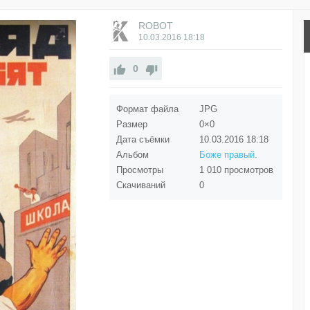
ROBOT
10.03.2016
18:18
0
Формат файла
JPG
Размер
0×0
Дата съёмки
10.03.2016
18:18
Альбом
Боже правый.
Просмотры
1 010 просмотров
Скачиваний
0