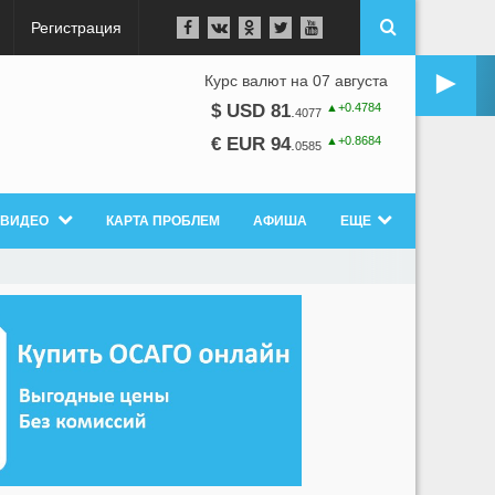
Регистрация
►
Курс валют на 07 августа
▲+0.4784
$ USD 81
.
4077
▲+0.8684
€ EUR 94
.
0585
ВИДЕО
КАРТА ПРОБЛЕМ
АФИША
ЕЩЕ