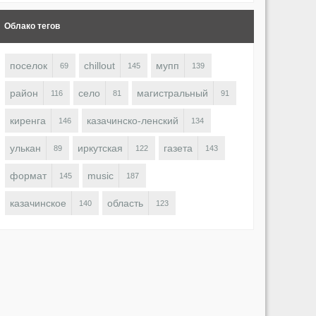
Облако тегов
поселок
chillout
мупп
69
145
139
район
село
магистральный
116
81
91
киренга
казачинско-ленский
146
134
улькан
иркутская
газета
89
122
143
формат
music
145
187
казачинское
область
140
123