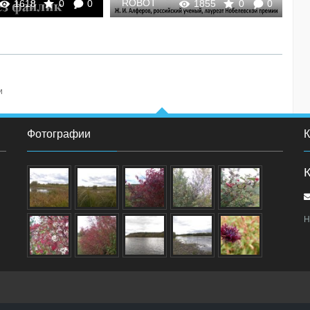
ROBOT
R
1618
0
0
1855
0
0
и
Фотографии
К
Н