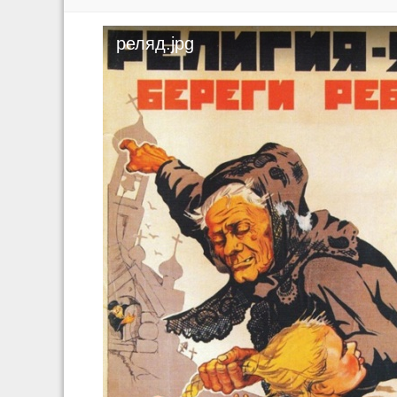
реляд.jpg