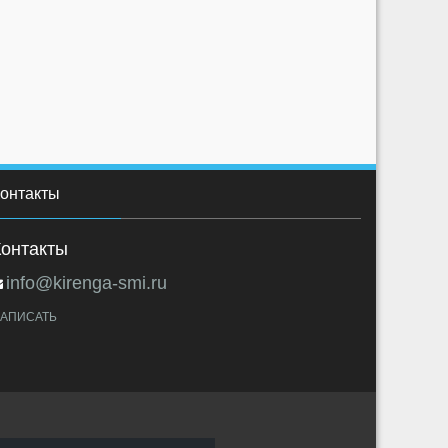
OBOT
ROBOT
1573
0
0
1892
0
онтакты
Контакты
info@kirenga-smi.ru
АПИСАТЬ