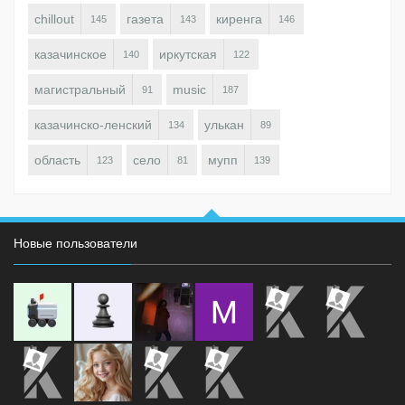
chillout
газета
киренга
145
143
146
казачинское
иркутская
140
122
магистральный
music
91
187
казачинско-ленский
улькан
134
89
область
село
мупп
123
81
139
Новые пользователи