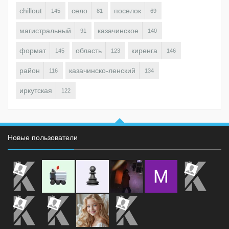
chillout
село
поселок
145
81
69
магистральный
казачинское
91
140
формат
область
киренга
145
123
146
район
казачинско-ленский
116
134
иркутская
122
Новые пользователи