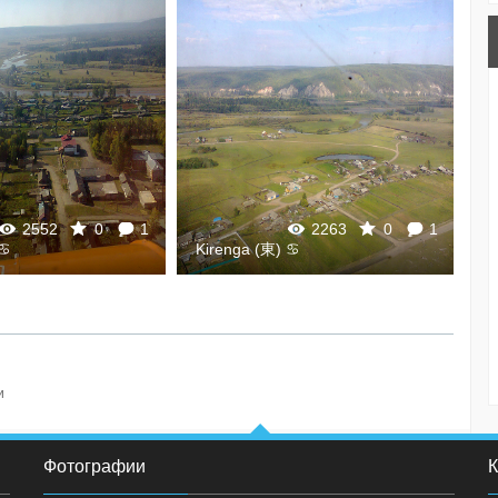
2552
0
1
2263
0
1
 ♋
Kirenga (東) ♋
K
и
Фотографии
К