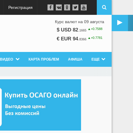
Регистрация
►
Курс валют на 09 августа
▲+0.7588
$ USD 82
.
1665
▲+0.7781
€ EUR 94
.
8366
ВИДЕО
КАРТА ПРОБЛЕМ
АФИША
ЕЩЕ