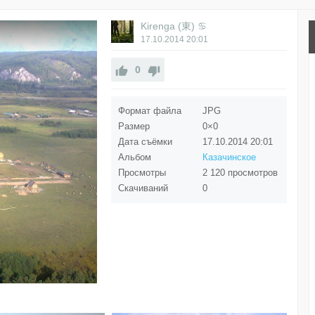
Kirenga (東) ♋
17.10.2014
20:01
0
Формат файла
JPG
Размер
0×0
Дата съёмки
17.10.2014
20:01
Альбом
Казачинское
Просмотры
2 120 просмотров
Скачиваний
0