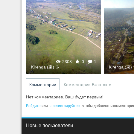
0
1
2308
0
1
Kirenga (東) ♋
Kirenga (東)
Комментарии
Комментарии Вконтакте
Нет комментариев. Ваш будет первым!
Войдите
или
зарегистрируйтесь
чтобы добавлять комментари
Новые пользователи