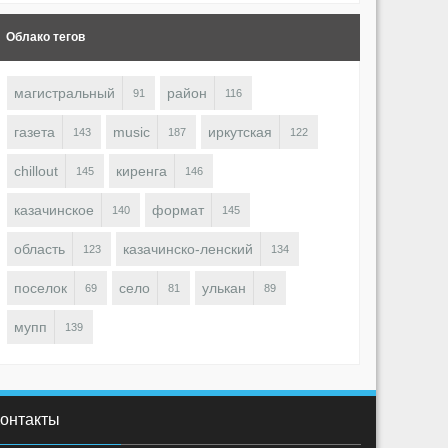
Облако тегов
магистральный
район
91
116
газета
music
иркутская
143
187
122
chillout
киренга
145
146
2031
0
1
1949
0
казачинское
формат
140
145
irenga (東) ♋
Kirenga (東) ♋
область
казачинско-ленский
123
134
поселок
село
улькан
69
81
89
мупп
139
онтакты