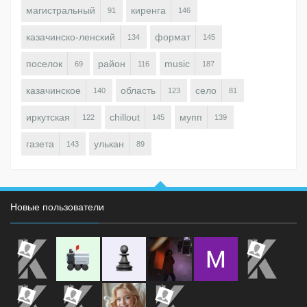
магистральный
киренга
91
146
казачинско-ленский
формат
134
145
поселок
район
music
69
116
187
казачинское
область
село
140
123
81
иркутская
chillout
мупп
122
145
139
газета
улькан
143
89
Новые пользователи