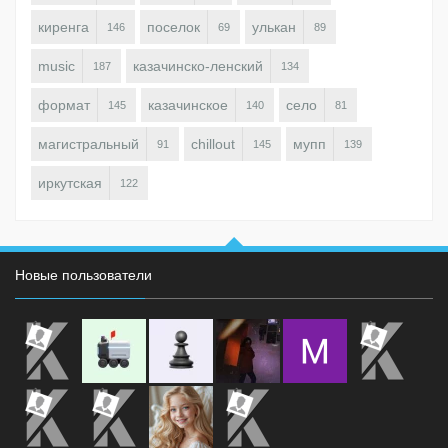
киренга
поселок
улькан
146
69
89
music
казачинско-ленский
187
134
формат
казачинское
село
145
140
81
магистральный
chillout
мупп
91
145
139
иркутская
122
Новые пользователи