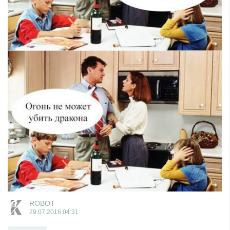
ROBOT
29.07.2016
04:31