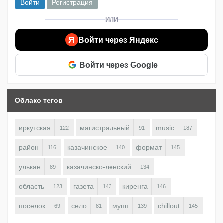
Войти
Регистрация
ИЛИ
Я
Войти через Яндекс
Войти через Google
Облако тегов
иркутская
магистральный
music
122
91
187
район
казачинское
формат
116
140
145
улькан
казачинско-ленский
89
134
область
газета
киренга
123
143
146
поселок
село
мупп
chillout
69
81
139
145