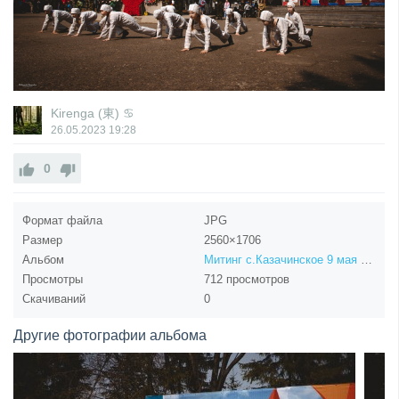
Kirenga (東) ♋
26.05.2023
19:28
0
Формат файла
JPG
Размер
2560×1706
Альбом
Митинг с.Казачинское 9 мая 2023
Просмотры
712 просмотров
Скачиваний
0
Другие фотографии альбома