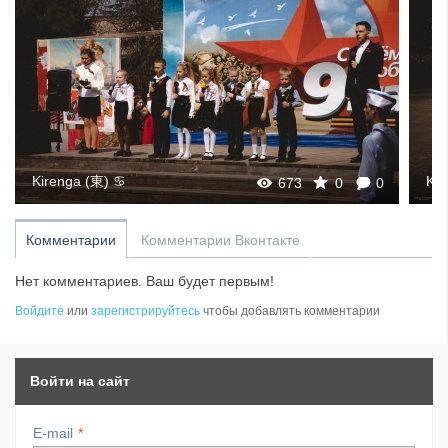
Kirenga (東) ♋
Kir
673
0
0
Комментарии
Комментарии Вконтакте
Нет комментариев. Ваш будет первым!
Войдите
или
зарегистрируйтесь
чтобы добавлять комментарии
Войти на сайт
E-mail