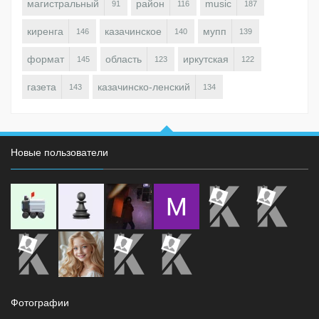
магистральный
район
music
91
116
187
киренга
казачинское
мупп
146
140
139
формат
область
иркутская
145
123
122
газета
казачинско-ленский
143
134
Новые пользователи
Фотографии