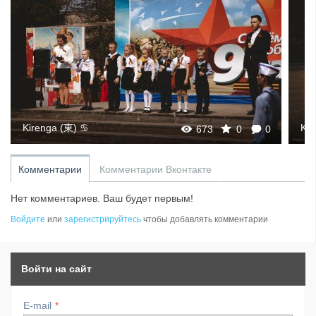
Kirenga (東) ♋
K
694
0
0
Комментарии
Комментарии Вконтакте
Нет комментариев. Ваш будет первым!
Войдите
или
зарегистрируйтесь
чтобы добавлять комментарии
Войти на сайт
E-mail