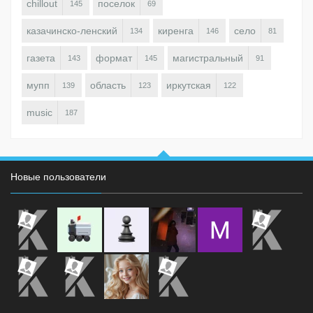
chillout
поселок
145
69
казачинско-ленский
киренга
село
134
146
81
газета
формат
магистральный
143
145
91
мупп
область
иркутская
139
123
122
music
187
Новые пользователи