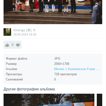
Kirenga (東) ♋
26.05.2023
19:28
0
Формат файла
JPG
Размер
2560×1706
Альбом
Митинг с.Казачинское 9 мая 2023
Просмотры
728 просмотров
Скачиваний
0
Другие фотографии альбома