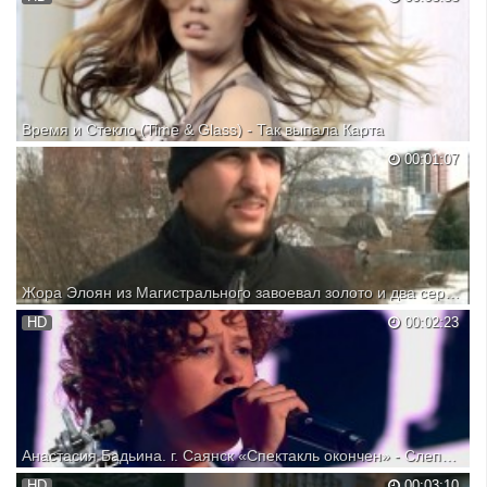
Время и Стекло (Time & Glass) - Так выпала Карта
00:01:07
Жора Элоян из Магистрального завоевал золото и два серебра на чемпионате мира по ММА
HD
00:02:23
Анастасия Бадьина. г. Саянск «Спектакль окончен» - Слепые прослушивания - Голос - Сезон 8
HD
00:03:10