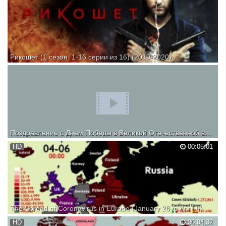
Рикошет (1 сезон: 1-16 серии из 16) (2019-2020)
20 лет назад Дениса официально похоронили. «Воскреснуть»
главного героя заставляет смерть родителей. Чтобы достойно их
похоронить, «последний герой» лихих 90-х возвращается в родной
Анинск с новым именем, с новым лицом, с новыми документами...
Поздравление с Днем Победы в Великой Отечественной войне мэра Казачинско-Ленского муниципального рай
Поздравление с Днем Победы в Великой Отечественной войне
HD
00:05:01
мэра Казачинско-Ленского муниципального района С.В. Швецова
The Spread of Coronavirus in Europe (January 28 to April 6)
HD
00:04:32