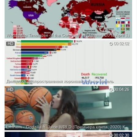
World Map Timelapse of the Coronavirus (January 20 to April 1)
HD
00:02:02
Динамика распространения коронавируса по апрель
HD
00:04:26
Eminem - Godzilla ft. Juice WRLD (Премьера клипа, 2020) KIRENGA24.RU
Eminem - Godzilla ft. Juice WRLD
00:02:30