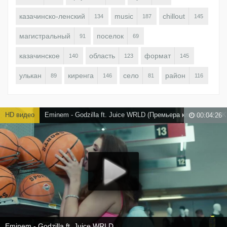
казачинско-ленский
music
chillout
134
187
145
магистральный
поселок
91
69
казачинское
область
формат
140
123
145
улькан
киренга
село
район
89
146
81
116
HD видео
Eminem - Godzilla ft. Juice WRLD (Премьера клипа, 2020)
00:04:26
Eminem - Godzilla ft. Juice WRLD