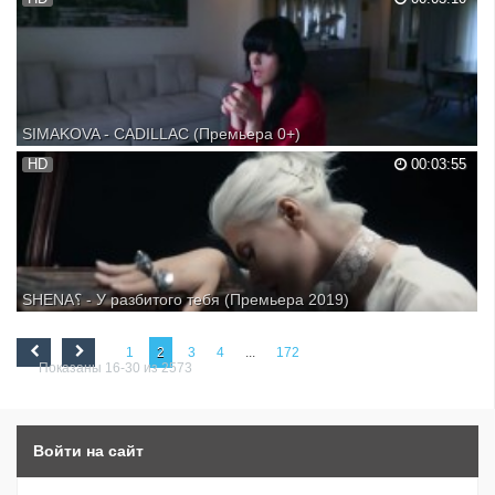
SIMAKOVA - CADILLAC (Премьера 0+)
HD
00:03:55
SHENA؟ - У разбитого тебя (Премьера 2019)
1
2
3
4
...
172
Показаны 16-30 из 2573
Войти на сайт