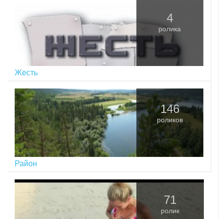
4
ролика
Жесть
146
роликов
Район
71
ролик