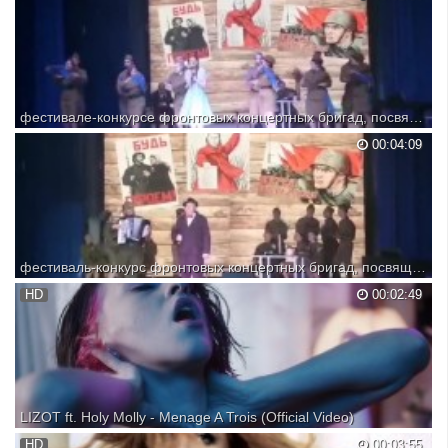
фестивале-конкурсе фронтовых концертных бригад, посвященном 75 летию Великой Победы 2
00:04:09
фестиваль-конкурс фронтовых концертных бригад, посвященном 75 летию Великой Победы.
HD
00:02:49
LIZOT ft. Holy Molly - Menage A Trois (Official Video)
HD
00:03:55