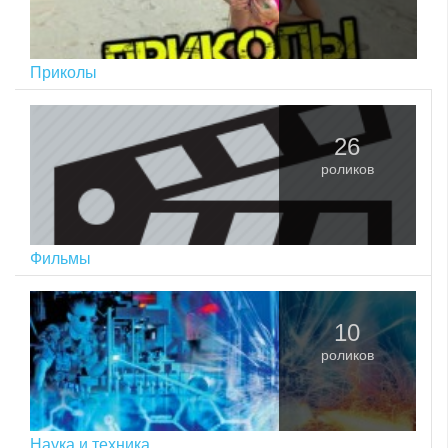
Приколы
26
роликов
Фильмы
10
роликов
Наука и техника