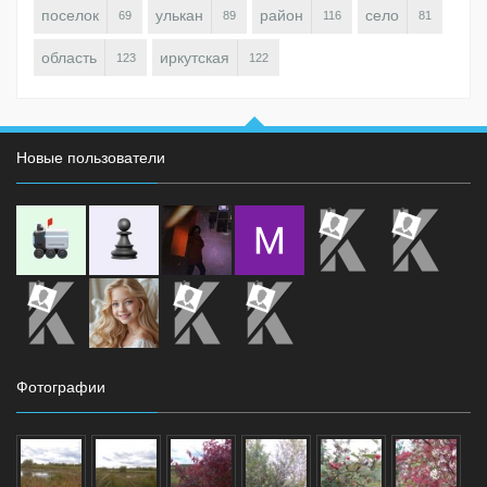
поселок
улькан
район
село
69
89
116
81
область
иркутская
123
122
Новые пользователи
Фотографии