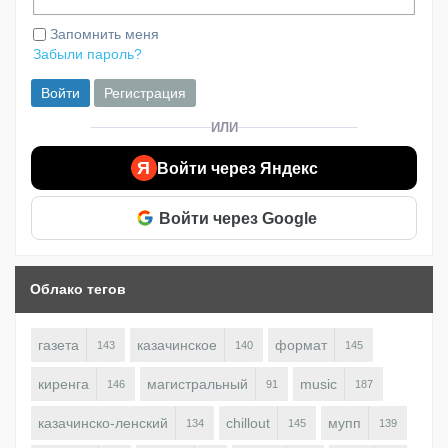
Запомнить меня
Забыли пароль?
Войти
Регистрация
ИЛИ
Я
Войти через Яндекс
Войти через Google
Облако тегов
газета
казачинское
формат
143
140
145
киренга
магистральный
music
146
91
187
казачинско-ленский
chillout
мупп
134
145
139