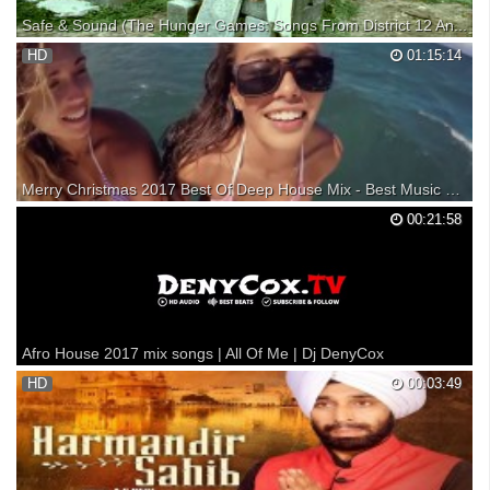
Safe & Sound (The Hunger Games: Songs From District 12 An...
Music video by Taylor Swift performing Safe & Sound. (C) 2012 Big
HD
01:15:14
Machine Records, LLC Buy Now! iTunes -
http://itunes.apple.com/us/album/safe-sound-from-hun...
Merry Christmas 2017 Best Of Deep House Mix - Best Music Songs Mix - by Mr Lumoss
Merry Christmas 2017 Best Of Deep House Mix - Best Music Songs
00:21:58
Mix - by Mr Lumoss Mr Lummos Channel - : Fan Page - : Soundcloud -
: Instagram - : Donate & Support The Channel Here! - : If you have any
problem, or question please write to me...
Afro House 2017 mix songs | All Of Me | Dj DenyCox
▶Se vocês não quer a sua música aqui , por Favor comente ou entre
HD
00:03:49
em contacto conosco antes de registrar uma reclamação de direitos de
autor e sua música vai ser removida imediatamente!!
__________________________________________ ▶Best Remi...