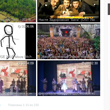
ьный. Лето - 2019г.
Настя Задорожная "Беги" (OST Любовь В Большом Городе 2) (2010) (МУЗЫКАЛЬНЫЙ ВИДЕОКЛИП)
00:06:06
00:12:51
ELECTRO HOUSE 2010 Move Bitch [ Mix ] Dj_AuDi!.
п.Магистральноый. Наше поколение. Кто если не Мы
ve :) Dj_AuDi!.Move
00:04:09
00:02:30
фестиваль-конкурс фронтовых концертных бригад, посвященном 75 летию Великой Победы.
фестивале-конкурсе фронтовых концертных бригад, посвященном 75 летию Великой Победы 2
6
Показаны 1-15 из 230