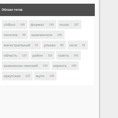
Облако тегов
chillout
формат
music
145
145
187
поселок
казачинское
69
140
магистральный
улькан
село
91
89
81
область
район
газета
123
116
143
казачинско-ленский
киренга
134
146
иркутская
мупп
122
139