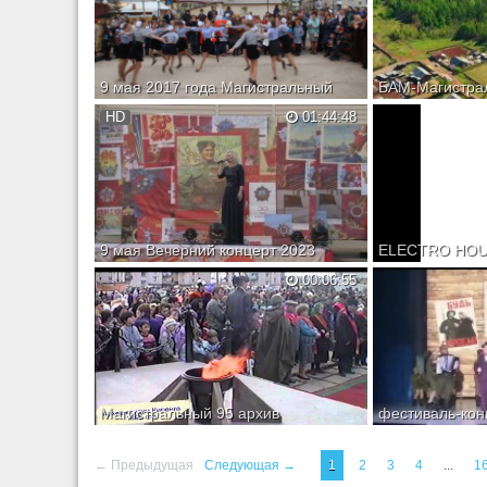
9 мая 2017 года Магистральный
БАМ-Магистрал
Казачинско-Ленский район
HD
01:44:48
Магистральный. Флеш-моб. "Катюша"
9 мая Вечерний концерт 2023
For Electro House Lo
00:06:55
Bitch (Mix).mp3
Магистральный 95 архив
← Предыдущая
Следующая →
1
2
3
4
...
1