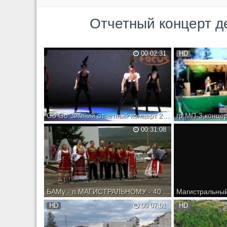
Отчетный концерт детской школы
00:02:31
HD
Go Go Зимний отчетный концерт 2013 Dance Studio Focus преподаватель Анна Ният
наш первый отчет) девочки молодцы
00:31:08
волнение сказалось конечно) группа
начинающая)
БАМу - п.МАГИСТРАЛЬНОМУ - 40 лет - 2014г.
БАМу - п.МАГИСТРАЛЬНОМУ - 40 лет -
HD
00:07:01
HD
2014г.