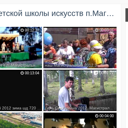
 искусств п.Магистральный - 25.04.2015г. →
00:12:37
00:03:01
гр.МП-3,концерт в п. Магистральный,23.06
наш Магистральный 2012 3
00:13:04
00:01:21
Магистральный 2012 зима шд 720 1 1
День СисАдмина 2012. Магистральный. Иркутская область.
00:09:00
00:04:00