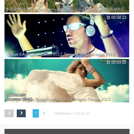
ФАБРИКА - Я тебя зацелую (Radu Sirbu REMIX) (МУЗЫКАЛЬНЫЙ ВИДЕОКЛИП)
00:04:13
Новая Клубная Музыка 2012 Лучшие Видеоклипы 2012
00:03:50
Самые Новые Видеоклипы 2013 Лучшие Песни 2013
1
2
Показаны 1-15 из 17