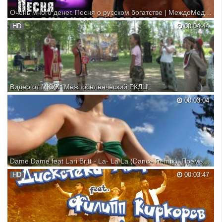
Очень много денег. Песня о русском богатстве | МеждоМедиа Групп
HD
00:04:44
Видео от МКУК "Межпоселенческий РКДЦ"
00:03:04
Dame Dame feat Lari Britt - La- La La (Dance Remix). Премьера видео клипа. Новинка 2021.
Новый музыкальный ремикс от популярного Ди-джея Lari Britt.
HD
00:03:47
Супер мега хит 2021 года. Современная музыка для танцевальной
вечеринки, кафе, ресторана, дома или авто.