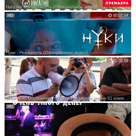
Нигатив - Невесомость (Официальное видео)
Отдельное спасибо - Зоя Бербер «Невесомость» - одна из самых
HD
00:02:54
самобытных песен на моем альбоме. Эта история, которая, из
сугубо романтического настроения самой композиции, уводит ее
восприятие в сторону драматизма и некой трагичности». Альбо...
Нуки - Реальность (Официальное видео)
Официальное видео формации НУКИ на трек Реальность!
00:03:58
Режиссер, оператор: Илья Туз Монтаж: Илья Туз, Sasha Stone,
Дария Ставрович, Андрей Острав. Продюсер: Василий Феофанов
Присоединяйся к Нуки в интернете / Join us:
Видео ПН: Обращение трудящихся завода имени 61 коммунара
Николаев, 11 июня 2013 года, очередной пикет работников ГП
HD
00:01:54
"Судостроительный завод имени 61 коммунара" На видео: Евгений
Голышкин, движение "Боротьба".