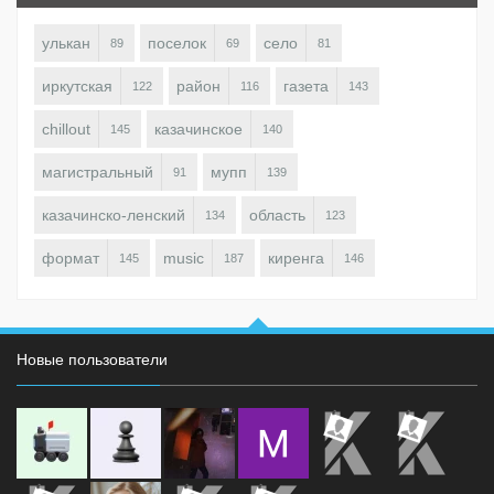
улькан
поселок
село
89
69
81
иркутская
район
газета
122
116
143
chillout
казачинское
145
140
магистральный
мупп
91
139
казачинско-ленский
область
134
123
формат
music
киренга
145
187
146
Новые пользователи