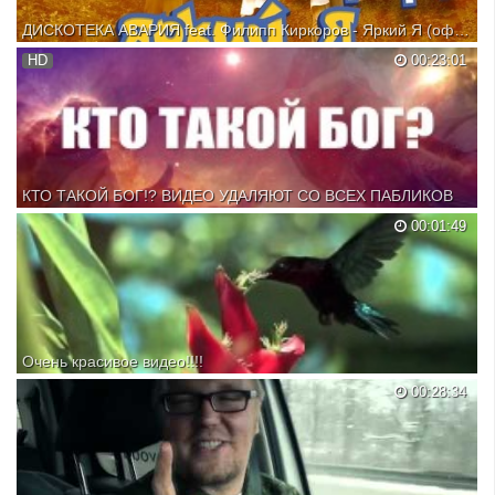
ДИСКОТЕКА АВАРИЯ feat. Филипп Киркоров - Яркий Я (официальный клип, 2016)
Подписывайся: ! Доступно в iTunes: Качай в свой гаджет Музыка:
HD
00:23:01
Алексей Рыжов/Владимир Чиняев Текст: Алексей Рыжов
Производство: Nice Day Production Режиссер: Антон Родин
Оператор: Тимофей Кейтон Идея и сценарий: Окунев Валерий,
Куропятников...
КТО ТАКОЙ БОГ!? ВИДЕО УДАЛЯЮТ СО ВСЕХ ПАБЛИКОВ
00:01:49
Очень красивое видео!!!!
Природа
00:28:34