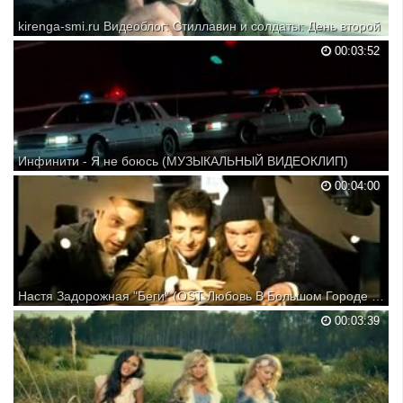
kirenga-smi.ru Видеоблог: Стиллавин и солдаты: День второй
Команда утреннего шоу и добровольные призывники через день
00:03:52
после медкомиссии прибыли снова на Угрешку для отправки в
армию на комфортабельном автобусе. Многи...
Инфинити - Я не боюсь (МУЗЫКАЛЬНЫЙ ВИДЕОКЛИП)
00:04:00
Настя Задорожная "Беги" (OST Любовь В Большом Городе 2) (2010) (МУЗЫКАЛЬНЫЙ ВИДЕОКЛИП)
00:03:39